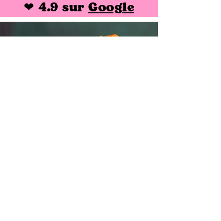
❤ 4.9 sur
Google
Ori Panzerotti
Resto italien Montpellier
20 av
Georges Clémenceau
34000 Montpelli
er
04 67 05 17 97
Lundi au Vendredi
11h - 14h
30 & 18h - 22h
Samedi
18h - 22h
oripanzerotti@gmail.com